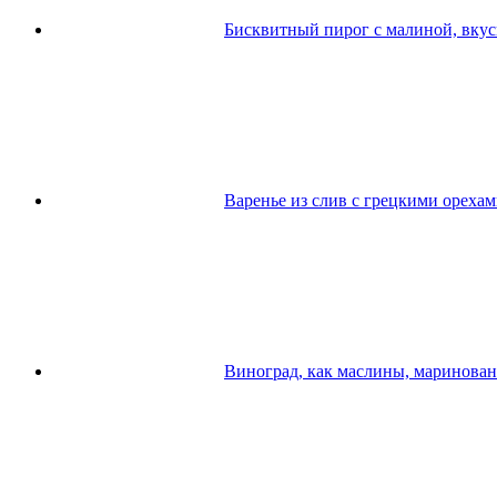
Бисквитный пирог с малиной, вку
Варенье из слив с грецкими ореха
Виноград, как маслины, маринова