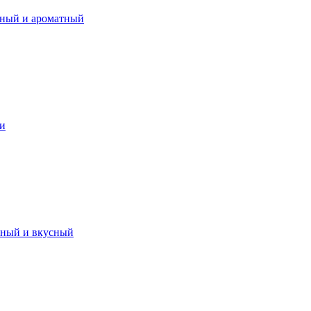
сный и ароматный
ми
нный и вкусный