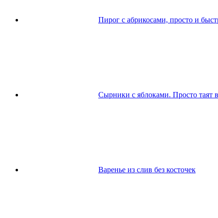
Пирог с абрикосами, просто и быст
Сырники с яблоками. Просто таят в
Варенье из слив без косточек