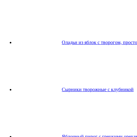
Оладьи из яблок с творогом, просто
Сырники творожные с клубникой
Яблочный пирог с грецкими ореха