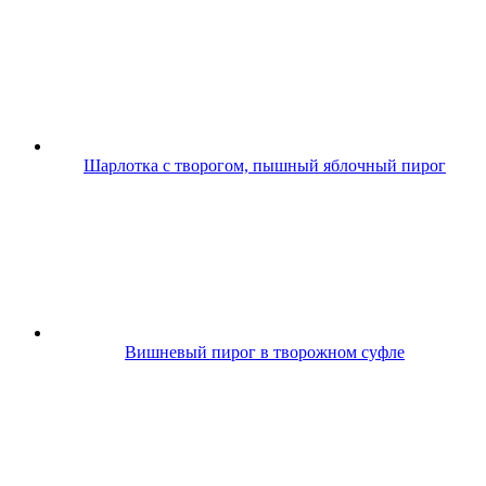
Шарлотка с творогом, пышный яблочный пирог
Вишневый пирог в творожном суфле