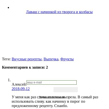
Лаваш с начинкой из творога и колбасы
Теги:
Вкусные рецепты
,
Выпечка
,
Фрукты
Комментариев к записи:
2
Алексей
:
2018-09-12
У меня как раз слива отлично вызрела. В самый раз
Подписаться письмом
использовать сливу. как начинку в пирог по
предложенному рецепту. Спаибо.