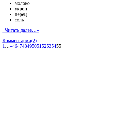
молоко
укроп
перец
соль
«Читать далее…»
Комментарии(2)
1
…
«
46
47
48
49
50
51
52
53
54
55