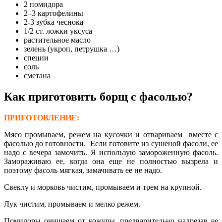
2 помидора
2–3 картофелины
2-3 зубка чеснока
1/2 ст. ложки уксуса
растительное масло
зелень (укроп, петрушка …)
специи
соль
сметана
Как приготовить борщ с фасолью?
ПРИГОТОВЛЕНИЕ:
Мясо промываем, режем на кусочки и отвариваем вместе с
фасолью до готовности. Если готовите из сушеной фасоли, ее
надо с вечера замочить. Я использую замороженную фасоль.
Замораживаю ее, когда она еще не полностью вызрела и
поэтому фасоль мягкая, замачивать ее не надо.
Свеклу и морковь чистим, промываем и трем на крупной.
Лук чистим, промываем и мелко режем.
Помидоры очищаем от кожуры, предварительно надрезав ее