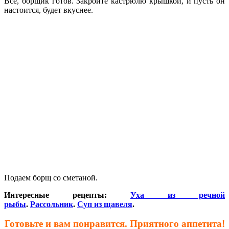
Все, борщик готов. Закройте кастрюлю крышкой, и пусть он
настоится, будет вкуснее.
Подаем борщ со сметаной.
Интересные рецепты:
Уха из речной
рыбы
.
Рассольник
.
Суп из щавеля
.
Готовьте и вам понравится. Приятного аппетита!