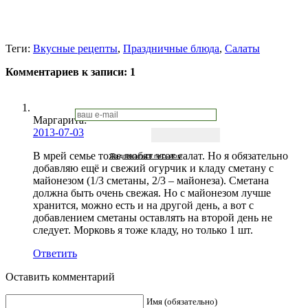
Теги:
Вкусные рецепты
,
Праздничные блюда
,
Салаты
Комментариев к записи:
1
Маргарита
:
2013-07-03
В мрей семье тоже любят этот салат. Но я обязательно
Подписаться письмом
добавляю ещё и свежий огурчик и кладу сметану с
майонезом (1/3 сметаны, 2/3 – майонеза). Сметана
должна быть очень свежая. Но с майонезом лучше
хранится, можно есть и на другой день, а вот с
добавлением сметаны оставлять на второй день не
следует. Морковь я тоже кладу, но только 1 шт.
Ответить
Оставить комментарий
Имя (обязательно)