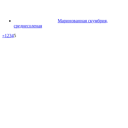
Маринованная скумбрия,
среднесоленая
«
1
2
3
4
5