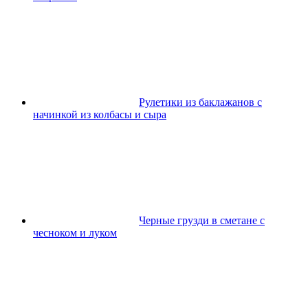
Рулетики из баклажанов с
начинкой из колбасы и сыра
Черные грузди в сметане с
чесноком и луком