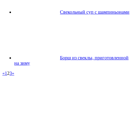
Свекольный суп с шампиньонами
Борщ из свеклы, приготовленной
на зиму
«
1
2
3
»