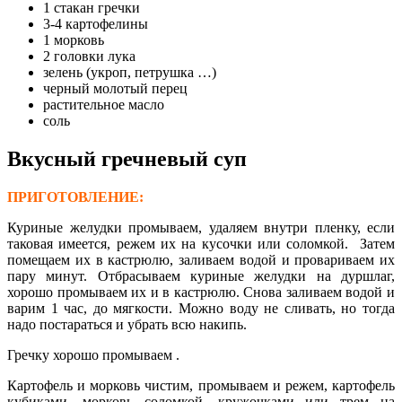
1 стакан гречки
3-4 картофелины
1 морковь
2 головки лука
зелень (укроп, петрушка …)
черный молотый перец
растительное масло
соль
Вкусный гречневый суп
ПРИГОТОВЛЕНИЕ:
Куриные желудки промываем, удаляем внутри пленку, если
таковая имеется, режем их на кусочки или соломкой. Затем
помещаем их в кастрюлю, заливаем водой и провариваем их
пару минут. Отбрасываем куриные желудки на дуршлаг,
хорошо промываем их и в кастрюлю. Снова заливаем водой и
варим 1 час, до мягкости. Можно воду не сливать, но тогда
надо постараться и убрать всю накипь.
Гречку хорошо промываем .
Картофель и морковь чистим, промываем и режем, картофель
кубиками, морковь соломкой, кружочками или трем на