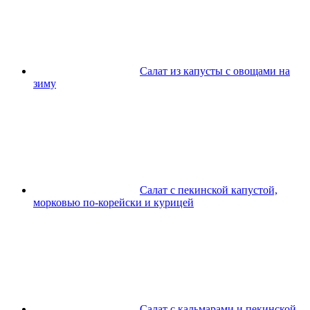
Салат из капусты с овощами на
зиму
Салат с пекинской капустой,
морковью по-корейски и курицей
Салат с кальмарами и пекинской