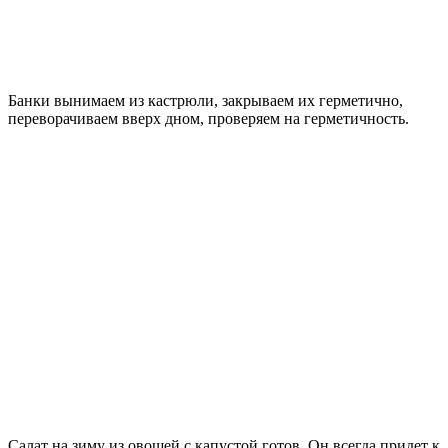
Банки вынимаем из кастрюли, закрываем их герметично,
переворачиваем вверх дном, проверяем на герметичность.
Салат на зиму из овощей с капустой готов. Он всегда придет к