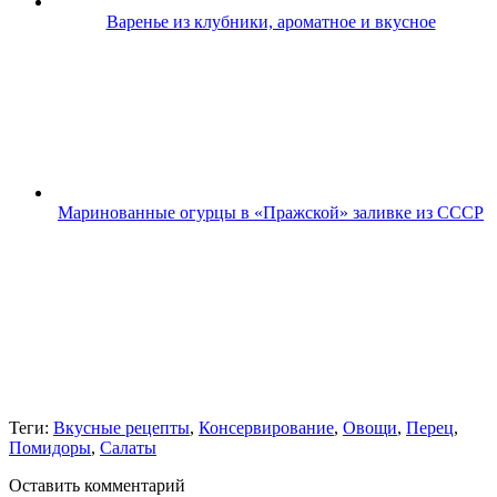
Варенье из клубники, ароматное и вкусное
Маринованные огурцы в «Пражской» заливке из СССР
Теги:
Вкусные рецепты
,
Консервирование
,
Овощи
,
Перец
,
Помидоры
,
Салаты
Оставить комментарий