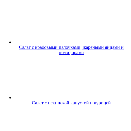
Салат с крабовыми палочками, жареными яйцами и
помидорами
Салат с пекинской капустой и курицей