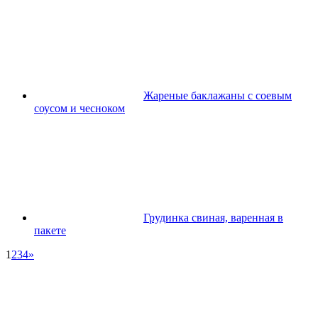
Жареные баклажаны с соевым
соусом и чесноком
Грудинка свиная, варенная в
пакете
1
2
3
4
»