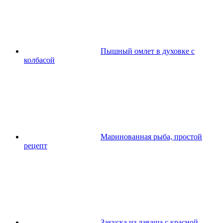
Пышный омлет в духовке с
колбасой
Маринованная рыба, простой
рецепт
Закуска из лаваша с красной