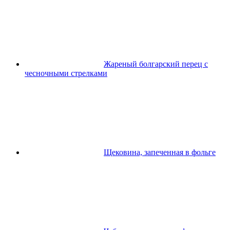
Жареный болгарский перец с
чесночными стрелками
Щековина, запеченная в фольге