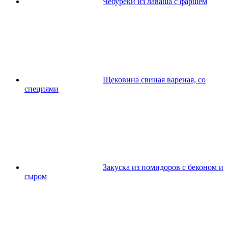
Чебуреки из лаваша с фаршем
Щековина свиная вареная, со
специями
Закуска из помидоров с беконом и
сыром