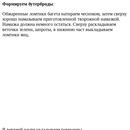
Формируем бутерброды
:
Обжаренные ломтики багета натираем чесноком, затем сверху
хорошо намазываем приготовленной творожной намазкой.
Намазка должна немного остаться. Сверху раскладываем
веточки зелени, шпроты, в нижнюю част выкладываем
ломтики яиц,
В верхней части укладываем помидоры.