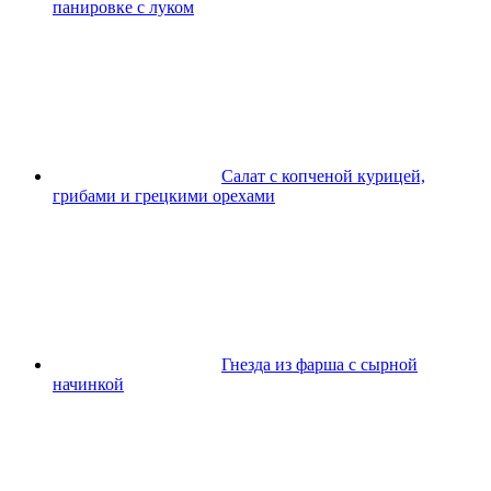
панировке с луком
Салат с копченой курицей,
грибами и грецкими орехами
Гнезда из фарша с сырной
начинкой