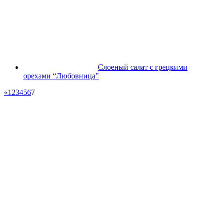
Слоеный салат с грецкими
орехами “Любовница”
«
1
2
3
4
5
6
7