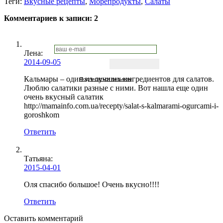
Теги:
Вкусные рецепты
,
Морепродукты
,
Салаты
Комментариев к записи:
2
Лена:
2014-09-05
Кальмары – один из лучших ингредиентов для салатов.
Подписаться письмом
Люблю салатики разные с ними. Вот нашла еще один
очень вкусный салатик
http://mamainfo.com.ua/recepty/salat-s-kalmarami-ogurcami-i-
goroshkom
Ответить
Татьяна:
2015-04-01
Оля спасибо большое! Очень вкусно!!!!
Ответить
Оставить комментарий