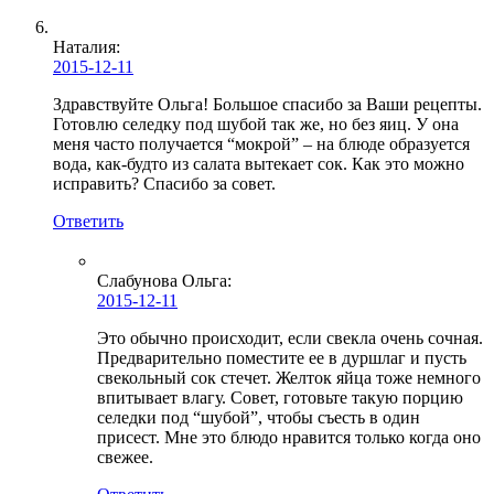
Наталия:
2015-12-11
Здравствуйте Ольга! Большое спасибо за Ваши рецепты.
Готовлю селедку под шубой так же, но без яиц. У она
меня часто получается “мокрой” – на блюде образуется
вода, как-будто из салата вытекает сок. Как это можно
исправить? Спасибо за совет.
Ответить
Слабунова Ольга
:
2015-12-11
Это обычно происходит, если свекла очень сочная.
Предварительно поместите ее в дуршлаг и пусть
свекольный сок стечет. Желток яйца тоже немного
впитывает влагу. Совет, готовьте такую порцию
селедки под “шубой”, чтобы съесть в один
присест. Мне это блюдо нравится только когда оно
свежее.