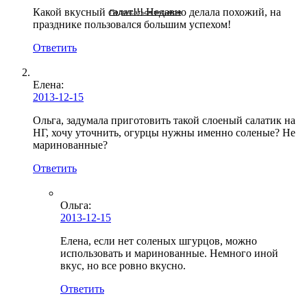
Какой вкусный салат!!! Недавно делала похожий, на
Подписаться письмом
празднике пользовался большим успехом!
Ответить
Елена:
2013-12-15
Ольга, задумала приготовить такой слоеный салатик на
НГ, хочу уточнить, огурцы нужны именно соленые? Не
маринованные?
Ответить
Ольга
:
2013-12-15
Елена, если нет соленых шгурцов, можно
использовать и маринованные. Немного иной
вкус, но все ровно вкусно.
Ответить