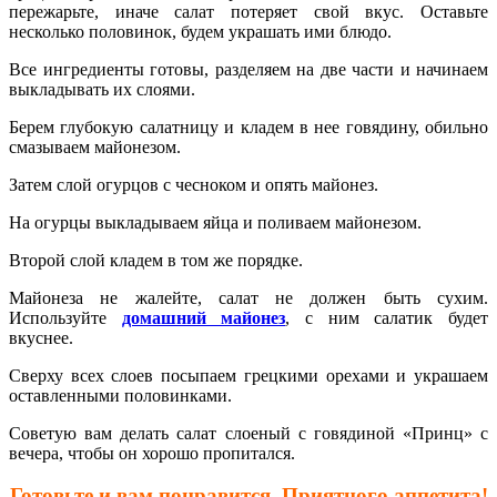
пережарьте, иначе салат потеряет свой вкус. Оставьте
несколько половинок, будем украшать ими блюдо.
Все ингредиенты готовы, разделяем на две части и начинаем
выкладывать их слоями.
Берем глубокую салатницу и кладем в нее говядину, обильно
смазываем майонезом.
Затем слой огурцов с чесноком и опять майонез.
На огурцы выкладываем яйца и поливаем майонезом.
Второй слой кладем в том же порядке.
Майонеза не жалейте, салат не должен быть сухим.
Используйте
домашний майонез
, с ним салатик будет
вкуснее.
Сверху всех слоев посыпаем грецкими орехами и украшаем
оставленными половинками.
Советую вам делать салат слоеный с говядиной
«Принц» с
вечера, чтобы он хорошо пропитался.
Готовьте и вам понравится. Приятного аппетита!