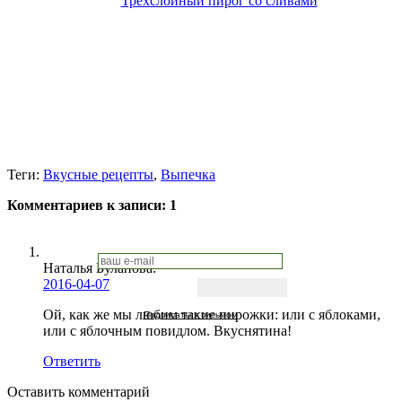
Трехслойный пирог со сливами
Теги:
Вкусные рецепты
,
Выпечка
Комментариев к записи:
1
Наталья Буланова
:
2016-04-07
Ой, как же мы любим такие пирожки: или с яблоками,
Подписаться письмом
или с яблочным повидлом. Вкуснятина!
Ответить
Оставить комментарий