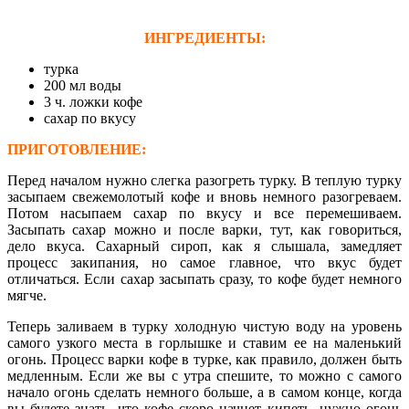
ИНГРЕДИЕНТЫ:
турка
200 мл воды
3 ч. ложки кофе
сахар по вкусу
ПРИГОТОВЛЕНИЕ:
Перед началом нужно слегка разогреть турку. В теплую турку
засыпаем свежемолотый кофе и вновь немного разогреваем.
Потом насыпаем сахар по вкусу и все перемешиваем.
Засыпать сахар можно и после варки, тут, как говориться,
дело вкуса. Сахарный сироп, как я слышала, замедляет
процесс закипания, но самое главное, что вкус будет
отличаться. Если сахар засыпать сразу, то кофе будет немного
мягче.
Теперь заливаем в турку холодную чистую воду на уровень
самого узкого места в горлышке и ставим ее на маленький
огонь. Процесс варки кофе в турке, как правило, должен быть
медленным. Если же вы с утра спешите, то можно с самого
начало огонь сделать немного больше, а в самом конце, когда
вы будете знать, что кофе скоро начнет кипеть, нужно огонь