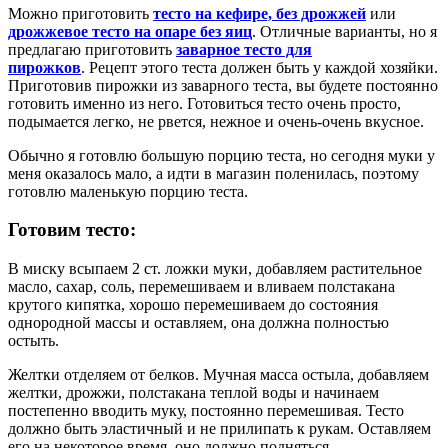
Можно приготовить
тесто на кефире, без дрожжей
или
дрожжевое тесто на опаре без яиц
. Отличные варианты, но я
предлагаю приготовить
заварное тесто для
пирожков
. Рецепт этого теста должен быть у каждой хозяйки.
Приготовив пирожки из заварного теста, вы будете постоянно
готовить именно из него. Готовиться тесто очень просто,
подымается легко, не рвется, нежное и очень-очень вкусное.
Обычно я готовлю большую порцию теста, но сегодня муки у
меня оказалось мало, а идти в магазин поленилась, поэтому
готовлю маленькую порцию теста.
Готовим тесто:
В миску всыпаем 2 ст. ложки муки, добавляем растительное
масло, сахар, соль, перемешиваем и вливаем полстакана
крутого кипятка, хорошо перемешиваем до состояния
однородной массы и оставляем, она должна полностью
остыть.
Желтки отделяем от белков. Мучная масса остыла, добавляем
желтки, дрожжи, полстакана теплой воды и начинаем
постепенно вводить муку, постоянно перемешивая. Тесто
должно быть эластичный и не прилипать к рукам. Оставляем
его на некоторое время, оно должно подняться