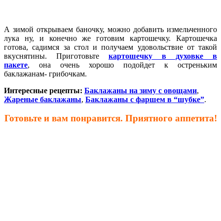
А зимой открываем баночку, можно добавить измельченного
лука ну, и конечно же готовим картошечку. Картошечка
готова, садимся за стол и получаем удовольствие от такой
вкуснятины. Приготовьте
картошечку в духовке в
пакете
, она очень хорошо подойдет к остреньким
баклажанам- грибочкам.
Интересные рецепты:
Баклажаны на зиму с овощами
,
Жареные баклажаны
,
Баклажаны с фаршем в “шубке”
.
Готовьте и вам понравится. Приятного аппетита!