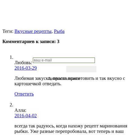
Теги:
Вкусные рецепты
,
Рыба
Комментариев к записи:
3
Любовь
:
2016-03-29
Любимая закуска, просто приготовить и так вкусно с
Подписаться письмом
картошечкой отведать.
Ответить
Алла:
2016-04-02
всегда так радуюсь, когда нахожу рецепт маринования
рыбки. Уже разные перепробовала, вот теперь и ваш