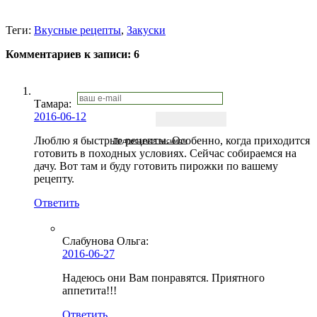
Теги:
Вкусные рецепты
,
Закуски
Комментариев к записи:
6
Тамара
:
2016-06-12
Люблю я быстрые рецепты. Особенно, когда приходится
Подписаться письмом
готовить в походных условиях. Сейчас собираемся на
дачу. Вот там и буду готовить пирожки по вашему
рецепту.
Ответить
Слабунова Ольга
:
2016-06-27
Надеюсь они Вам понравятся. Приятного
аппетита!!!
Ответить