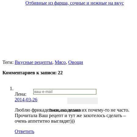
Отбивные из фарша, сочные и нежные на вкус
Теги:
Вкусные рецепты
,
Мясо
,
Овощи
Комментариев к записи:
22
Лена
:
2014-03-26
Люблю фрикадельки, но делаю их почему-то не часто.
Подписаться письмом
Прочитала Ваш рецепт и тут же захотелось сделать –
очень аппетитно выглядят)))
Ответить