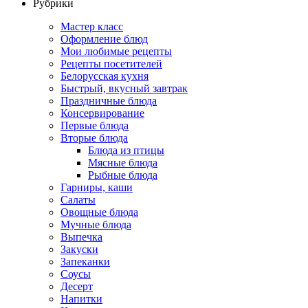
Рубрики
Мастер класс
Оформление блюд
Мои любимые рецепты
Рецепты посетителей
Белорусская кухня
Быстрый, вкусный завтрак
Праздничные блюда
Консервирование
Первые блюда
Вторые блюда
Блюда из птицы
Мясные блюда
Рыбные блюда
Гарниры, каши
Салаты
Овощные блюда
Мучные блюда
Выпечка
Закуски
Запеканки
Соусы
Десерт
Напитки