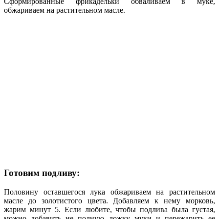
Сформированные фрикадельки обваливаем в муке,
обжариваем на растительном масле.
Готовим подливу:
Половину оставшегося лука обжариваем на растительном
масле до золотистого цвета. Добавляем к нему морковь,
жарим минут 5. Если любите, чтобы подлива была густая,
можно добавить не полную ложку муки и пережарить ее