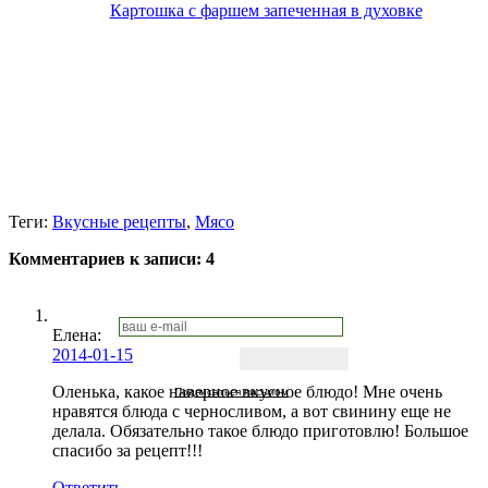
Картошка с фаршем запеченная в духовке
Теги:
Вкусные рецепты
,
Мясо
Комментариев к записи:
4
Елена:
2014-01-15
Оленька, какое наверное вкусное блюдо! Мне очень
Подписаться письмом
нравятся блюда с черносливом, а вот свинину еще не
делала. Обязательно такое блюдо приготовлю! Большое
спасибо за рецепт!!!
Ответить