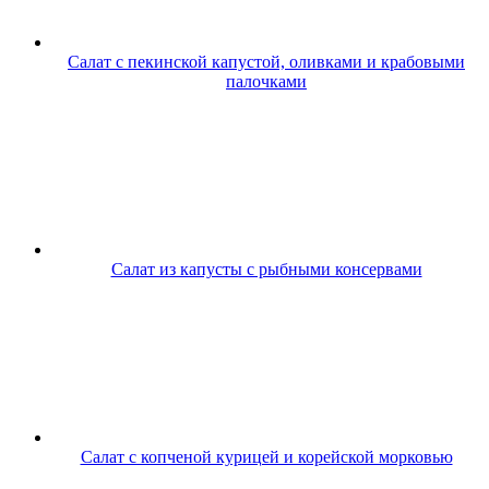
Салат с пекинской капустой, оливками и крабовыми
палочками
Салат из капусты с рыбными консервами
Салат с копченой курицей и корейской морковью