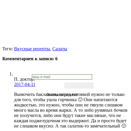
Теги:
Вкусные рецепты
,
Салаты
Комментариев к записи:
6
П. доктор
:
2017-04-11
Вымочить баклажаны перед готовкой нужно не только
Подписаться письмом
для того, чтобы ушла горчинка 🙂 Они напитаются
жидкостью, это нужно, чтобы они не тянули слишком
много масла во время жарки. А то либо румяных бочков
не получится, либо они будут такие масляные, что не
каждая поджелудочная это выдержит. Да и просто будет
не слишком вкусно. А так салатик-то замечательный 🙂