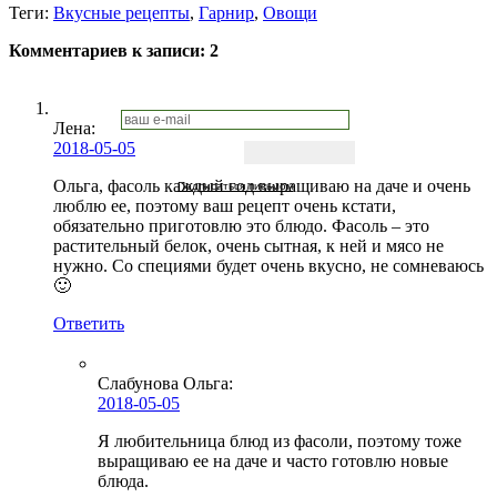
Теги:
Вкусные рецепты
,
Гарнир
,
Овощи
Комментариев к записи:
2
Лена
:
2018-05-05
Ольга, фасоль каждый год выращиваю на даче и очень
Подписаться письмом
люблю ее, поэтому ваш рецепт очень кстати,
обязательно приготовлю это блюдо. Фасоль – это
растительный белок, очень сытная, к ней и мясо не
нужно. Со специями будет очень вкусно, не сомневаюсь
🙂
Ответить
Слабунова Ольга
:
2018-05-05
Я любительница блюд из фасоли, поэтому тоже
выращиваю ее на даче и часто готовлю новые
блюда.