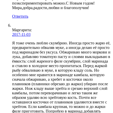
поэкспериментировать можно.С Новым годом!
Мира,добра,радости,любви и благополучия!
Ответить
Маргарита:
2017-11-03
Я тоже очень люблю скумбрию. Иногда просто жарю её,
предварительно обваляв муке, а иногда делаю её просто
под маринадом без уксуса. Обжариваю много моркови и
лука, добавляю томатную пасту и слоями выкладываю в
ёмкость: слой жареного филе скумбрии, слой маринада
и ставлю в холодное место пропитаться. Перед жаркой
рыбу обваливаю в муке, в которую кладу соль. Но
особенно мне нравится в маринаде камбала, которую
сначала обжариваю, а хребет и косточки около
плавников (плавники обрезаю до жарки) убираю после
жарки. Нож кладу выше хребта и срезаю верхний слой
камбалы, потом переворачиваю и легко таким же
образом удаляю всю хребтовую кость. Почти все
оставшиеся косточки от плавников удаляются вместе с
хребтом. Если камбала крупная, то можно и до жарки
филе приготовить. Попробую в маринад добавлять