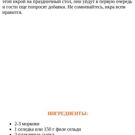
этой икрой на праздничный стол, они уйдут в первую очередь
и гости еще попросят добавки. Не сомневайтесь, икра всем
нравится.
ИНГРЕДИЕНТЫ:
2-3 моркови
1 селедка или 150 г филе сельди
2 плавленых сырка