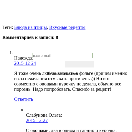
Теги:
Блюда из птицы
,
Вкусные рецепты
Комментариев к записи:
8
Надежда
:
2015-12-24
Я тоже очень люблю запекать в фольге (причем именно
Подписаться письмом
из-за нежелания отмывать противень :)) Но вот
совместно с овощами курочку не делала, обычно все
порознь. Надо попробовать. Спасибо за рецепт!
Ответить
Слабунова Ольга
:
2015-12-27
С овощами, два в одном и гарнир и курочка.