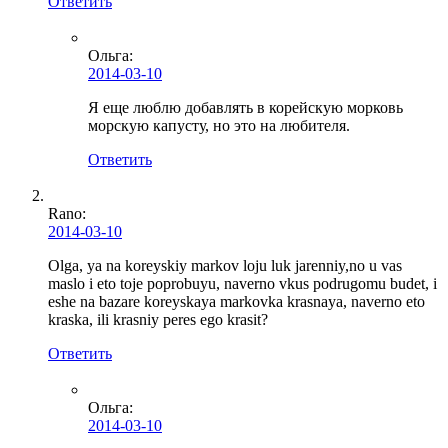
Ответить
Ольга
:
2014-03-10
Я еще люблю добавлять в корейскую морковь
морскую капусту, но это на любителя.
Ответить
Rano:
2014-03-10
Olga, ya na koreyskiy markov loju luk jarenniy,no u vas
maslo i eto toje poprobuyu, naverno vkus podrugomu budet, i
eshe na bazare koreyskaya markovka krasnaya, naverno eto
kraska, ili krasniy peres ego krasit?
Ответить
Ольга
:
2014-03-10