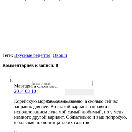
Теги:
Вкусные рецепты
,
Овощи
Комментариев к записи:
8
Маргарита Сизонова
:
2014-03-10
Корейскую морковь очень люблю, а сколько сейчас
Подписаться письмом
заправок для нее. Вот такой вариант заправки с
использованием лука мой самый любимый, но у меня
немного другой вариант. Обязательно и ваш попробую,
я большая поклонница таких салатов.