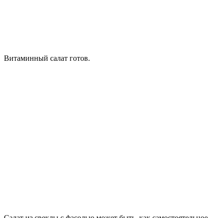
Витаминный салат готов.
Салат из свеклы с фасолью может быть, как самостоятельное