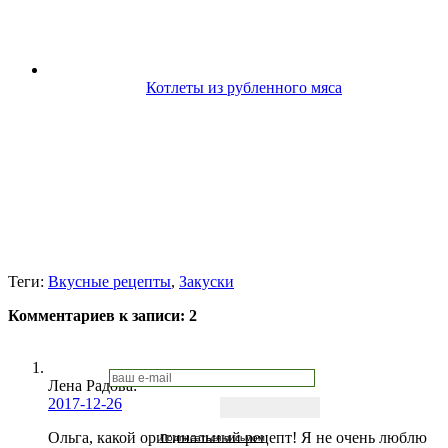
Котлеты из рубленного мяса
Теги:
Вкусные рецепты
,
Закуски
Комментариев к записи:
2
Лена Радова
:
2017-12-26
Ольга, какой оригинальный рецепт! Я не очень люблю
Подписаться письмом