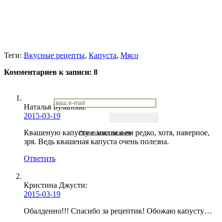
Теги:
Вкусные рецепты
,
Капуста
,
Мясо
Комментариев к записи:
8
Наталья Буланова
:
2015-03-19
Квашеную капусту с мясом я ем редко, хотя, наверное,
Подписаться письмом
зря. Ведь квашеная капуста очень полезна.
Ответить
Кристина Джусти
:
2015-03-19
Обалденно!!! Спасибо за рецептик! Обожаю капусту…