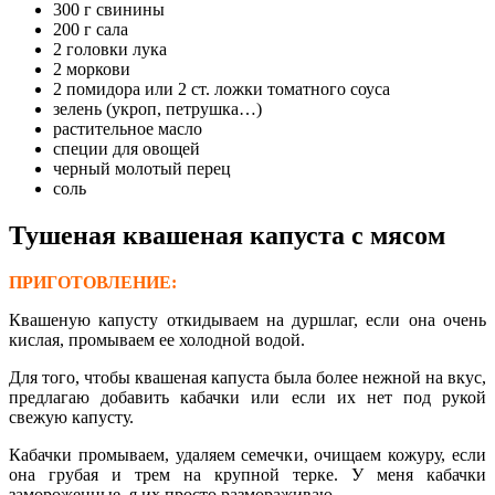
300 г свинины
200 г сала
2 головки лука
2 моркови
2 помидора или 2 ст. ложки томатного соуса
зелень (укроп, петрушка…)
растительное масло
специи для овощей
черный молотый перец
соль
Тушеная квашеная капуста с мясом
ПРИГОТОВЛЕНИЕ:
Квашеную капусту откидываем на дуршлаг, если она очень
кислая, промываем ее холодной водой.
Для того, чтобы квашеная капуста была более нежной на вкус,
предлагаю добавить кабачки или если их нет под рукой
свежую капусту.
Кабачки промываем, удаляем семечки, очищаем кожуру, если
она грубая и трем на крупной терке. У меня кабачки
замороженные, я их просто размораживаю.