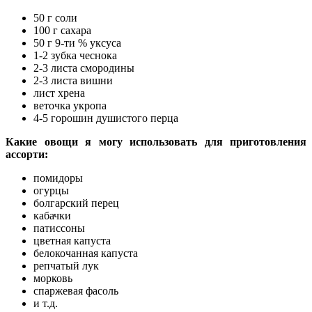
50 г соли
100 г сахара
50 г 9-ти % уксуса
1-2 зубка чеснока
2-3 листа смородины
2-3 листа вишни
лист хрена
веточка укропа
4-5 горошин душистого перца
Какие овощи я могу использовать для приготовления
ассорти:
помидоры
огурцы
болгарский перец
кабачки
патиссоны
цветная капуста
белокочанная капуста
репчатый лук
морковь
спаржевая фасоль
и т.д.