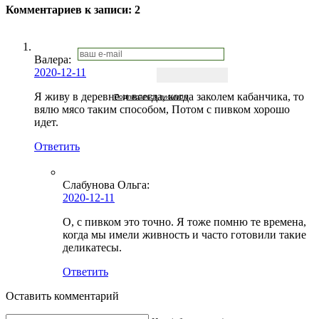
Комментариев к записи:
2
Валера:
2020-12-11
Я живу в деревне и всегда, когда заколем кабанчика, то
Подписаться письмом
вялю мясо таким способом, Потом с пивком хорошо
идет.
Ответить
Слабунова Ольга
:
2020-12-11
О, с пивком это точно. Я тоже помню те времена,
когда мы имели живность и часто готовили такие
деликатесы.
Ответить
Оставить комментарий