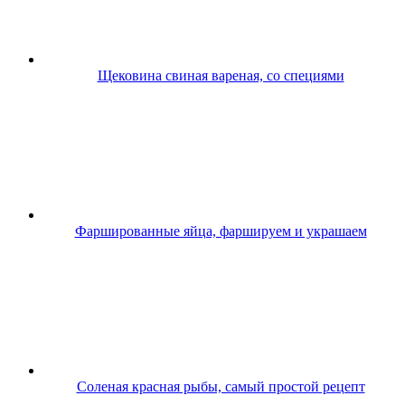
Щековина свиная вареная, со специями
Фаршированные яйца, фаршируем и украшаем
Соленая красная рыбы, самый простой рецепт