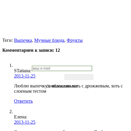
Теги:
Выпечка
,
Мучные блюда
,
Фрукты
Комментариев к записи:
12
STatiana
:
2013-11-25
Люблю выпечку с яблоками хоть с дрожжевым, хоть с
Подписаться письмом
слоеным тестом
Ответить
Елена:
2013-11-25