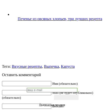
Печенье из овсяных хлопьев, три лучших рецепта
Теги:
Вкусные рецепты
,
Выпечка
,
Капуста
Оставить комментарий
Имя (обязательно)
Mail (не будет опубликовано)
(обязательно)
Подписаться письмом
Вебсайт