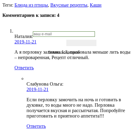
Теги:
Блюда из птицы
,
Вкусные рецепты
,
Каши
Комментариев к записи:
4
Наталия:
2019-11-21
А я перловку заливаю 1:3, пробовала меньше лить воды
Подписаться письмом
– непроваренная, Рецепт отличный.
Ответить
Слабунова Ольга
:
2019-11-21
Если перловку замочить на ночь и готовить в
духовке, то воды много не надо. Перловка
получается вкусная и рассыпчатая. Попробуйте
приготовить и приятного аппетита!!!
Ответить