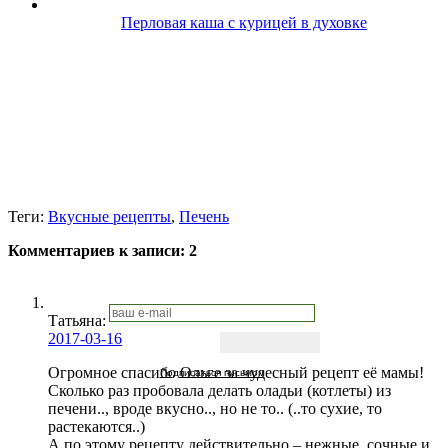
Перловая каша с курицей в духовке
Теги:
Вкусные рецепты
,
Печень
Комментариев к записи:
2
Татьяна:
2017-03-16
Огромное спасибо Ольге за чудесный рецепт её мамы!
Подписаться письмом
Сколько раз пробовала делать оладьи (котлеты) из
печени.., вроде вкусно.., но не то.. (..то сухие, то
растекаются..)
А по этому рецепту действительно – нежные, сочные и