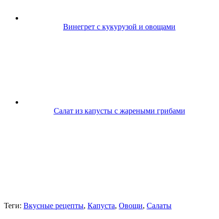
Винегрет с кукурузой и овощами
Салат из капусты с жареными грибами
Теги:
Вкусные рецепты
,
Капуста
,
Овощи
,
Салаты