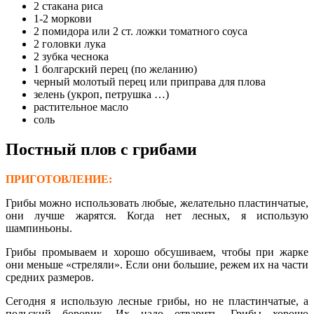
2 стакана риса
1-2 моркови
2 помидора или 2 ст. ложки томатного соуса
2 головки лука
2 зубка чеснока
1 болгарский перец (по желанию)
черный молотый перец или приправа для плова
зелень (укроп, петрушка …)
растительное масло
соль
Постный плов с грибами
ПРИГОТОВЛЕНИЕ:
Грибы можно использовать любые, желательно пластинчатые,
они лучше жарятся. Когда нет лесных, я использую
шампиньоны.
Грибы промываем и хорошо обсушиваем, чтобы при жарке
они меньше «стреляли». Если они большие, режем их на части
средних размеров.
Сегодня я использую лесные грибы, но не пластинчатые, а
польский боровик. Их надо отварить. Грибы хорошо