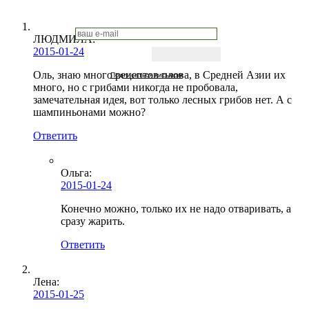
ЛЮДМИЛА
:
2015-01-24
Оль, знаю много рецептов плова, в Средней Азии их
Подписаться письмом
много, но с грибами никогда не пробовала,
замечательная идея, вот только лесных грибов нет. А с
шампиньонами можно?
Ответить
Ольга
:
2015-01-24
Конечно можно, только их не надо отваривать, а
сразу жарить.
Ответить
Лена
:
2015-01-25