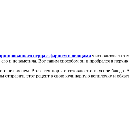
аршированного перца с фаршем и овощами
я использовала зам
 его и не заметила. Вот таким способом он и пробрался в перчик,
и с пельменем. Вот с тех пор я и готовлю это вкусное блюдо. А
м отправить этот рецепт в свою кулинарную копилочку и обязат