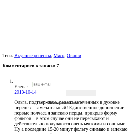
Теги:
Вкусные рецепты
,
Мясо
,
Овощи
Комментариев к записи:
7
Елена
:
2013-10-14
Ольга, подтверждаю, рецепт запеченных в духовке
Подписаться письмом
перецев – замечательный! Единственное дополнение –
первые полчаса я запекаю перцы, прикрыв форму
фольгой – в этом случае они не пересыхают и
действительно получаются очень мягкими и сочными.
Ну а последние 15-20 минут фольгу снимаю и запекаю