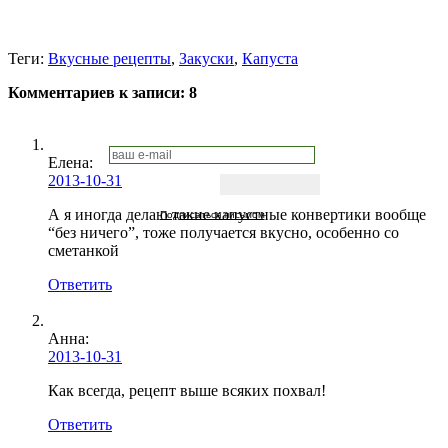
Теги:
Вкусные рецепты
,
Закуски
,
Капуста
Комментариев к записи:
8
Елена
:
2013-10-31
А я иногда делаю такие капустные конвертики вообще
Подписаться письмом
“без ничего”, тоже получается вкусно, особенно со
сметанкой
Ответить
Анна:
2013-10-31
Как всегда, рецепт выше всяких похвал!
Ответить