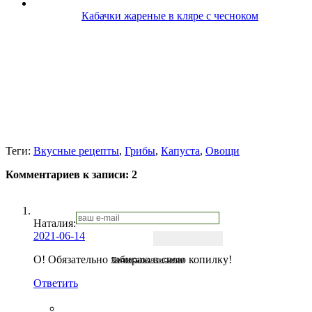
Кабачки жареные в кляре с чесноком
Теги:
Вкусные рецепты
,
Грибы
,
Капуста
,
Овощи
Комментариев к записи:
2
Наталия:
2021-06-14
О! Обязательно забираю в свою копилку!
Подписаться письмом
Ответить