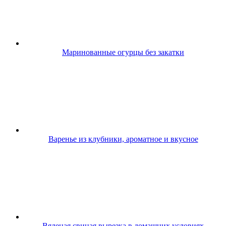
Маринованные огурцы без закатки
Варенье из клубники, ароматное и вкусное
Вяленая свиная вырезка в домашних условиях